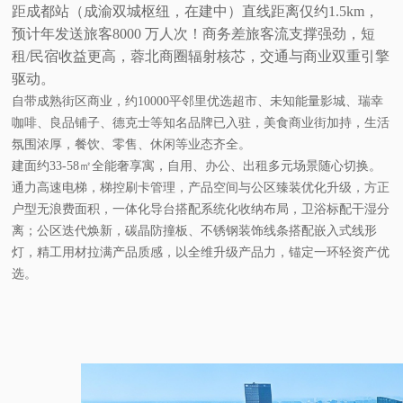
距成都站（成渝双城枢纽，在建中）直线距离仅约1.5km，
预计年发送旅客8000 万人次！商务差旅客流支撑强劲，短
租/民宿收益更高，蓉北商圈辐射核芯，交通与商业双重引擎
驱动。
自带成熟街
区商业，约10000平邻里优选超市、未知能量影城、瑞幸
咖啡、良品铺子、德克士等知名品牌已入驻，美食商业街加持，生活
氛围浓厚，餐饮、零售、休闲等业态齐全。
建面约33-58㎡全能奢享寓，自用、办公、出租多元场景随心切换。
通力高速电梯，梯控刷卡管理，产品空间与公区臻装优化升级，方正
户型无浪费面积，一体化导台搭配系统化收纳布局，卫浴标配干湿分
离；公区迭代焕新，碳晶防撞板、不锈钢装饰线条搭配嵌入式线形
灯，精工用材拉满产品质感，以全维升级产品力，锚定一环轻资产优
选。