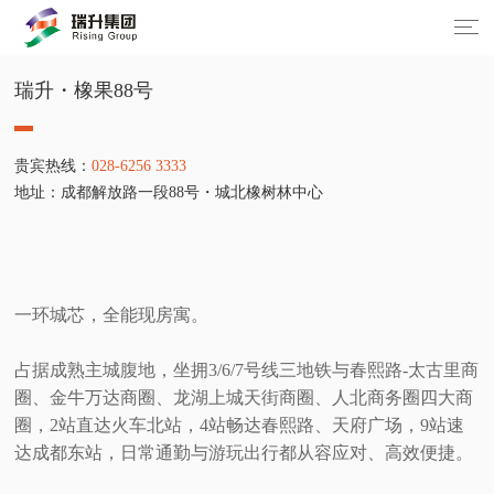
瑞升・橡果88号
贵宾热线：
028-6256 3333
地址：成都解放路一段88号・城北橡树林中心
一环城芯，全能现房寓。
占据成熟主城腹地，坐拥3/6/7号线三地铁与春熙路-太古里商
圈、金牛万达商圈、龙湖上城天街商圈、人北商务圈四大商
圈，2站直达火车北站，4站畅达春熙路、天府广场，9站速
达成都东站，日常通勤与游玩出行都从容应对、高效便捷。